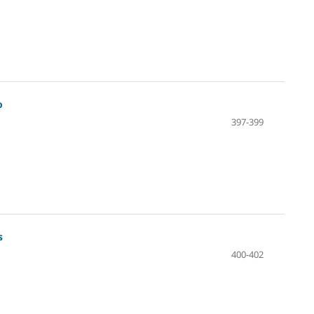
o
397-399
s
400-402