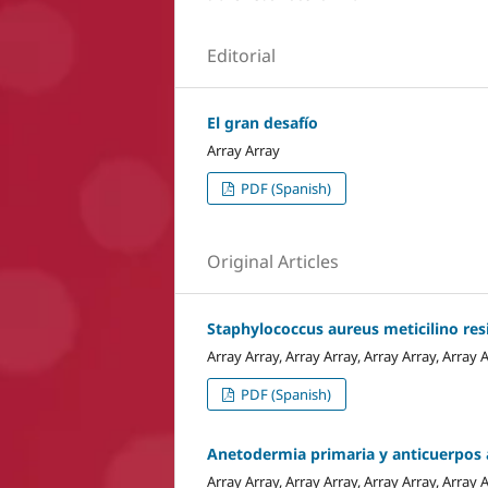
Editorial
El gran desafío
Array Array
PDF (Spanish)
Original Articles
Staphylococcus aureus meticilino re
Array Array, Array Array, Array Array, Array A
PDF (Spanish)
Anetodermia primaria y anticuerpos a
Array Array, Array Array, Array Array, Array 