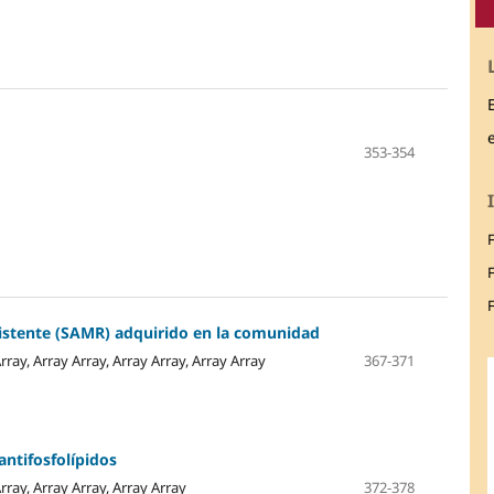
353-354
F
sistente (SAMR) adquirido en la comunidad
rray, Array Array, Array Array, Array Array
367-371
ntifosfolípidos
Array, Array Array, Array Array
372-378