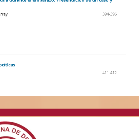
Array
394-396
cíticas
411-412