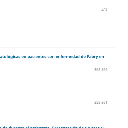
407
atológicas en pacientes con enfermedad de Fabry en
362-366
355-361
aguda durante el embarazo. Presentación de un caso y