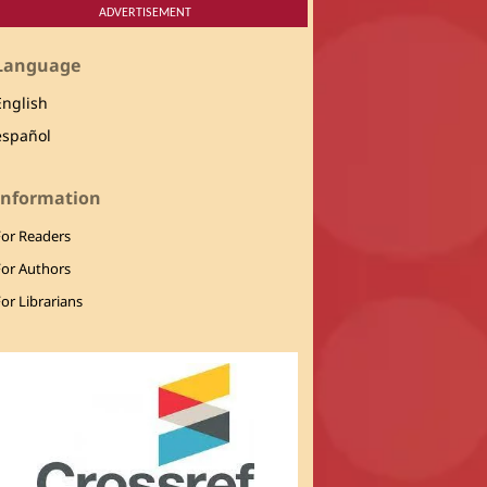
ADVERTISEMENT
Language
English
español
Information
For Readers
For Authors
or Librarians