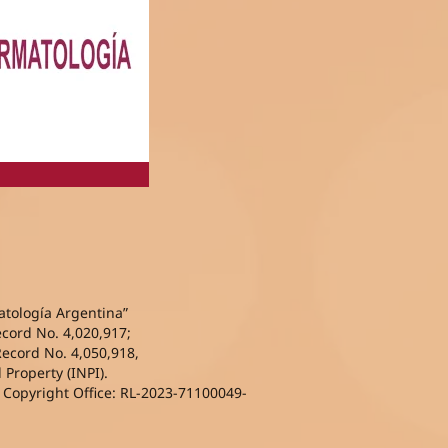
atología Argentina”
ecord No. 4,020,917;
Record No. 4,050,918,
l Property (INPI).
l Copyright Office: RL-2023-71100049-