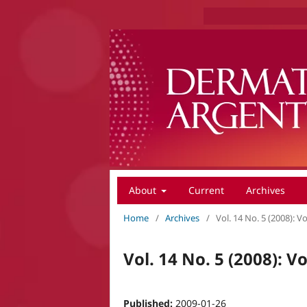
About
Current
Archives
Home
/
Archives
/
Vol. 14 No. 5 (2008): V
Vol. 14 No. 5 (2008): V
Published:
2009-01-26