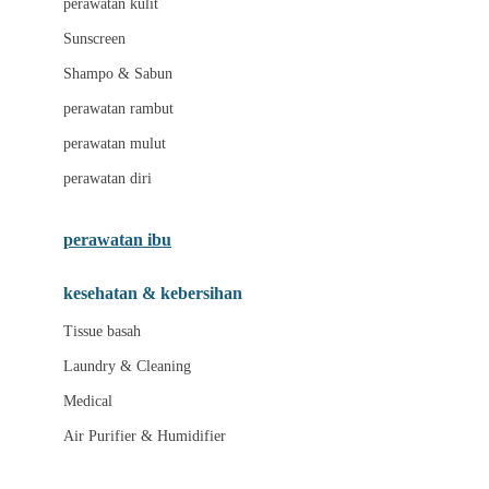
perawatan kulit
Lillebaby
Sunscreen
Little Bird Told Me
Shampo & Sabun
Little Miss Janis
perawatan rambut
London Taxi
perawatan mulut
Love To Dream
perawatan diri
M
perawatan ibu
Magformers
kesehatan & kebersihan
Mama's Choice
Mamas&Papas
Tissue basah
Laundry & Cleaning
Mamaway
Medical
Maxi Cosi
Air Purifier & Humidifier
Megabloks
Micro