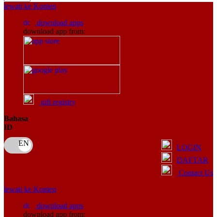
lewati ke Konten
Nuby
download apps
download app from:
Nuna
O
Oh Ma Grain
Okiedog
gift registry
P
Bahasa
Peachy
ID
Phil & Ted's
LOGIN
Philips Avent
DAFTAR
Contact Us
Pigeon
lewati ke Konten
Playgro
download apps
Poled Global
download app from: