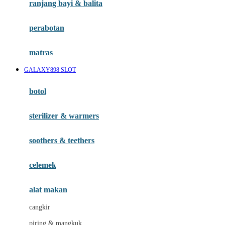
ranjang bayi & balita
Habbie
Haenim
perabotan
Happy Horse
matras
Happy Tummy
GALAXY898 SLOT
Hauck
botol
Havaianas
Hegen
sterilizer & warmers
Hot Wheels
soothers & teethers
Hybrid
celemek
I
Inlacta DHA
alat makan
Interlac
cangkir
Ivenet
piring & mangkuk