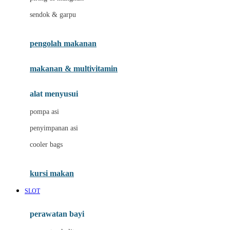
sendok & garpu
J
Jack N Jill
pengolah makanan
Joie
makanan & multivitamin
Joolz
Jujube
alat menyusui
K
pompa asi
penyimpanan asi
Kiddycuts
cooler bags
Kumon
L
kursi makan
Leapfrog
SLOT
Leclerc
perawatan bayi
Lee Vierra