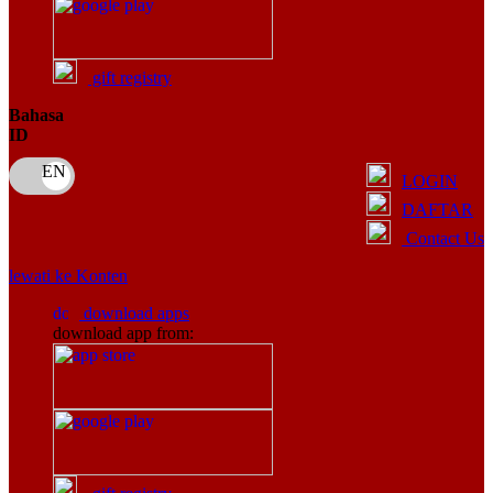
Simply Idea
Skip Hop
gift registry
Spectra
Bahasa
Squishmallows
ID
Starbooks
LOGIN
Stick-O
DAFTAR
Contact Us
Stokke
lewati ke Konten
Sudocrem
download apps
Sumimo
download app from:
Sunnylife
Sun-Staches
Swimava
T