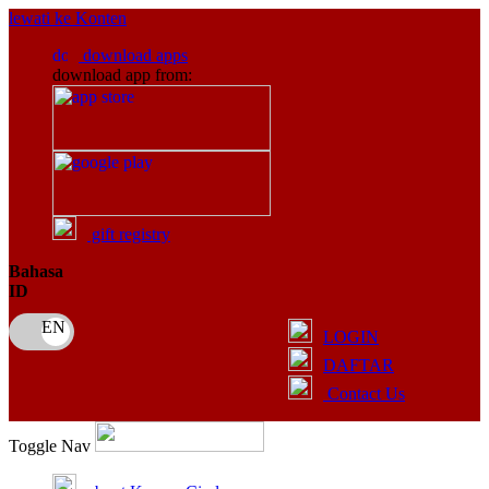
lewati ke Konten
download apps
download app from:
gift registry
Bahasa
ID
LOGIN
DAFTAR
Contact Us
Toggle Nav