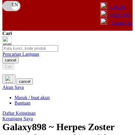
Waterland
LOGIN
DAFTAR
Wellness
Contact Us
X
Cari
Xootz
Y
Pencarian Lanjutan
cancel
Yamatoya
Cari
Z
cancel
Akun Saya
Zaxy
Masuk / buat akun
Zoggs
Bantuan
0-9
Daftar Keinginan
Keranjang Saya
4Moms
Galaxy898 ~ Herpes Zoster
59S