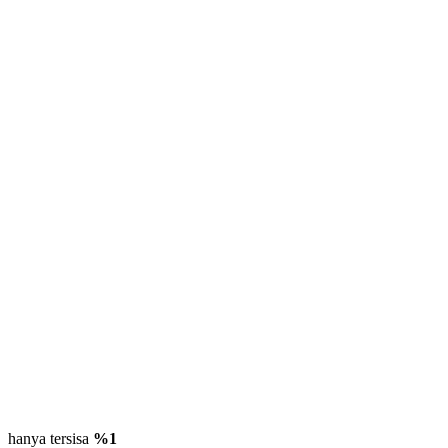
hanya tersisa
%1