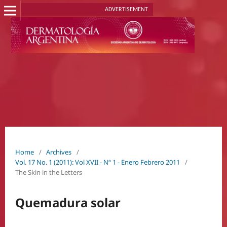
ADVERTISEMENT
Home
/
Archives
/
Vol. 17 No. 1 (2011): Vol XVII - Nº 1 - Enero Febrero 2011
/
The Skin in the Letters
Quemadura solar