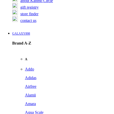
about Kanmo Circle
gift registry
store finder
contact us
GALAXY898
Brand A-Z
A
Addo
Adidas
Airfree
Alamii
Amara
Aqua Scale