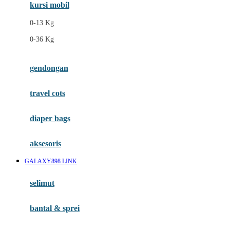
kursi mobil
Ezyroller
0-13 Kg
F
0-36 Kg
Felt So Sweet
gendongan
Fisher Price
Flipper
travel cots
Friends Of Sally
diaper bags
G
aksesoris
Gb
GALAXY898 LINK
Geko
Graco
selimut
Gund
bantal & sprei
H