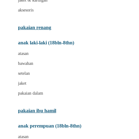
jaket & kardigan
Buds Organics
aksesoris
Bugaboo
pakaian renang
Buggygear
Bumkins
anak laki-laki (18bln-8thn)
C
atasan
bawahan
Cetaphil
setelan
Chicco
jaket
Childlife
pakaian dalam
Clevamama
Cocolatte
pakaian ibu hamil
Cottonseeds
anak perempuan (18bln-8thn)
Cozy N Safe
atasan