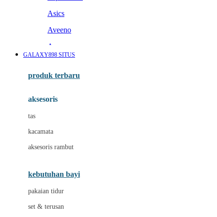
Asics
Aveeno
Awan
GALAXY898 SITUS
Azetabio
produk terbaru
B
aksesoris
Baabaasheepz
tas
Babiators
kacamata
Baby Dove
aksesoris rambut
Baby Jogger
Baby Rovega
kebutuhan bayi
Babybee
pakaian tidur
Banana Boat
set & terusan
Banz