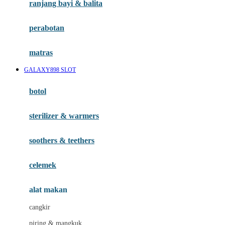
ranjang bayi & balita
Habbie
Haenim
perabotan
Happy Horse
matras
Happy Tummy
GALAXY898 SLOT
Hauck
botol
Havaianas
Hegen
sterilizer & warmers
Hot Wheels
soothers & teethers
Hybrid
celemek
I
Inlacta DHA
alat makan
Interlac
cangkir
Ivenet
piring & mangkuk