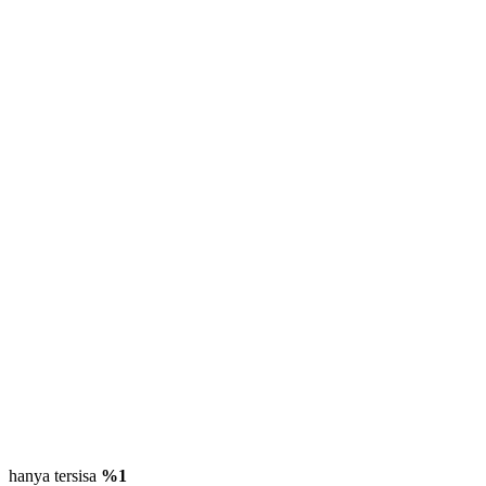
hanya tersisa
%1