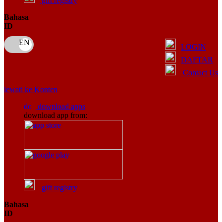
gift registry
Tommee Tippee
Bahasa
ID
Trunki
Tutti Bambini
LOGIN
DAFTAR
Twistshake
Contact Us
TY Toys
lewati ke Konten
U
download apps
download app from:
V
Veja
Vitaflow
gift registry
Vtech
Bahasa
W
ID