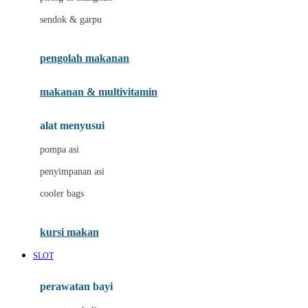
sendok & garpu
J
Jack N Jill
pengolah makanan
Joie
makanan & multivitamin
Joolz
Jujube
alat menyusui
K
pompa asi
penyimpanan asi
Kiddycuts
cooler bags
Kumon
L
kursi makan
Leapfrog
SLOT
Leclerc
perawatan bayi
Lee Vierra