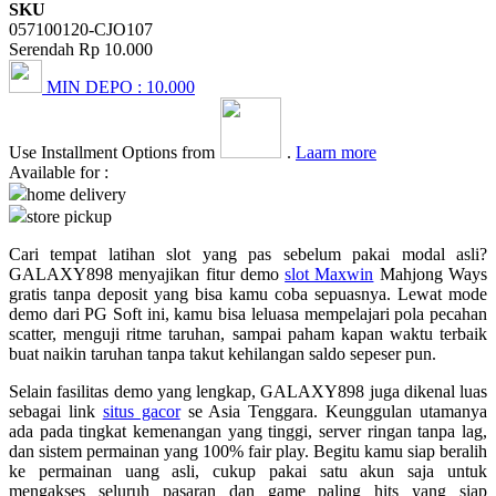
SKU
057100120-CJO107
Serendah
Rp 10.000
MIN DEPO :
10.000
Use Installment Options from
.
Laarn more
Available for :
home delivery
store pickup
Cari tempat latihan slot yang pas sebelum pakai modal asli?
GALAXY898 menyajikan fitur demo
slot Maxwin
Mahjong Ways
gratis tanpa deposit yang bisa kamu coba sepuasnya. Lewat mode
demo dari PG Soft ini, kamu bisa leluasa mempelajari pola pecahan
scatter, menguji ritme taruhan, sampai paham kapan waktu terbaik
buat naikin taruhan tanpa takut kehilangan saldo sepeser pun.
Selain fasilitas demo yang lengkap, GALAXY898 juga dikenal luas
sebagai link
situs gacor
se Asia Tenggara. Keunggulan utamanya
ada pada tingkat kemenangan yang tinggi, server ringan tanpa lag,
dan sistem permainan yang 100% fair play. Begitu kamu siap beralih
ke permainan uang asli, cukup pakai satu akun saja untuk
mengakses seluruh pasaran dan game paling hits yang siap