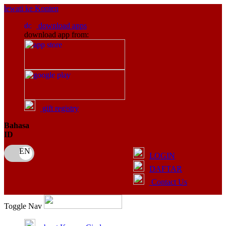
lewati ke Konten
download apps
download app from:
gift registry
Bahasa
ID
LOGIN
DAFTAR
Contact Us
Toggle Nav