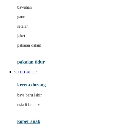
Crane
bawahan
Cybex
gaun
D
setelan
Dae Organics
jaket
Docare
pakaian dalam
Doona
pakaian tidur
Down To Earth
SLOT GACOR
Drew
Dr. Brown's
kereta dorong
bayi baru lahir
E
usia 6 bulan+
ELC
Ergobaby
koper anak
Expert Care