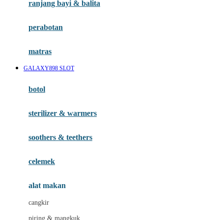
ranjang bayi & balita
Habbie
Haenim
perabotan
Happy Horse
matras
Happy Tummy
GALAXY898 SLOT
Hauck
botol
Havaianas
Hegen
sterilizer & warmers
Hot Wheels
soothers & teethers
Hybrid
celemek
I
Inlacta DHA
alat makan
Interlac
cangkir
Ivenet
piring & mangkuk