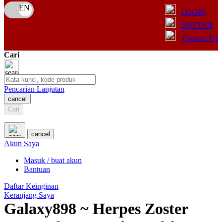
Waterland
LOGIN
DAFTAR
Wellness
Contact Us
X
Cari
Xootz
Y
Pencarian Lanjutan
cancel
Yamatoya
Cari
Z
cancel
Akun Saya
Zaxy
Masuk / buat akun
Zoggs
Bantuan
0-9
Daftar Keinginan
Keranjang Saya
4Moms
Galaxy898 ~ Herpes Zoster
59S