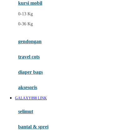
kursi mobil
Ezyroller
0-13 Kg
F
0-36 Kg
Felt So Sweet
gendongan
Fisher Price
Flipper
travel cots
Friends Of Sally
diaper bags
G
aksesoris
Gb
GALAXY898 LINK
Geko
Graco
selimut
Gund
bantal & sprei
H