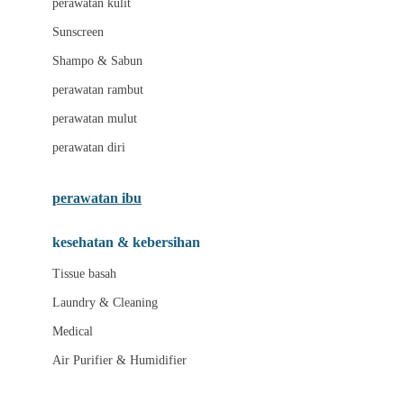
perawatan kulit
Lillebaby
Sunscreen
Little Bird Told Me
Shampo & Sabun
Little Miss Janis
perawatan rambut
London Taxi
perawatan mulut
Love To Dream
perawatan diri
M
perawatan ibu
Magformers
kesehatan & kebersihan
Mama's Choice
Mamas&Papas
Tissue basah
Laundry & Cleaning
Mamaway
Medical
Maxi Cosi
Air Purifier & Humidifier
Megabloks
Micro