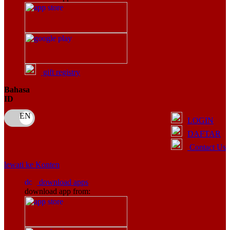
Ponycycle
Puma
Pureats
Q
gift registry
QV Baby
Bahasa
ID
R
LOGIN
Real Shades
DAFTAR
Red Castle
Contact Us
Ribbon Madness
lewati ke Konten
download apps
S
download app from:
Sebamed
Silver Cross