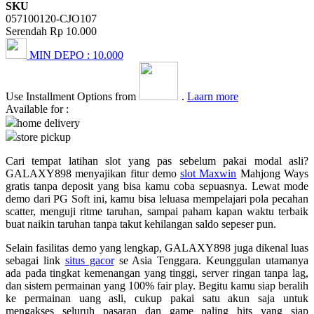
SKU
057100120-CJO107
Serendah
Rp 10.000
MIN DEPO :
10.000
Use Installment Options from
.
Laarn more
Available for :
home delivery
store pickup
Cari tempat latihan slot yang pas sebelum pakai modal asli?
GALAXY898 menyajikan fitur demo
slot Maxwin
Mahjong Ways
gratis tanpa deposit yang bisa kamu coba sepuasnya. Lewat mode
demo dari PG Soft ini, kamu bisa leluasa mempelajari pola pecahan
scatter, menguji ritme taruhan, sampai paham kapan waktu terbaik
buat naikin taruhan tanpa takut kehilangan saldo sepeser pun.
Selain fasilitas demo yang lengkap, GALAXY898 juga dikenal luas
sebagai link
situs gacor
se Asia Tenggara. Keunggulan utamanya
ada pada tingkat kemenangan yang tinggi, server ringan tanpa lag,
dan sistem permainan yang 100% fair play. Begitu kamu siap beralih
ke permainan uang asli, cukup pakai satu akun saja untuk
mengakses seluruh pasaran dan game paling hits yang siap