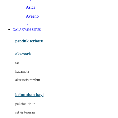
Asics
Aveeno
Awan
GALAXY898 SITUS
Azetabio
produk terbaru
B
aksesoris
Baabaasheepz
tas
Babiators
kacamata
Baby Dove
aksesoris rambut
Baby Jogger
Baby Rovega
kebutuhan bayi
Babybee
pakaian tidur
Banana Boat
set & terusan
Banz