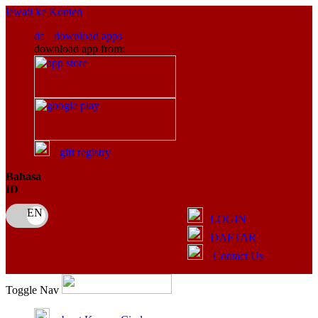
lewati ke Konten
download apps
download app from:
gift registry
Bahasa
ID
LOGIN
DAFTAR
Contact Us
Toggle Nav