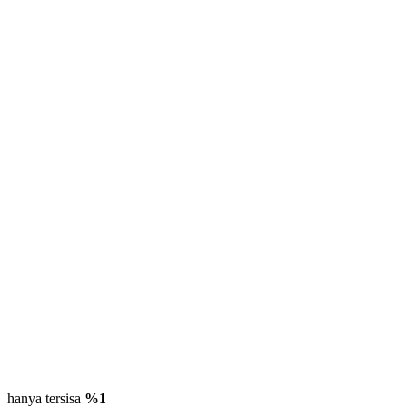
hanya tersisa
%1