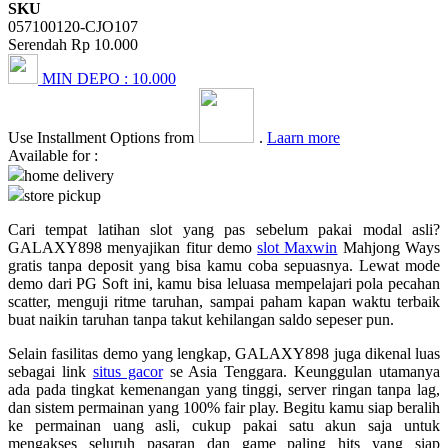
SKU
057100120-CJO107
Serendah
Rp 10.000
MIN DEPO :
10.000
Use Installment Options from
.
Laarn more
Available for :
home delivery
store pickup
Cari tempat latihan slot yang pas sebelum pakai modal asli?
GALAXY898 menyajikan fitur demo
slot Maxwin
Mahjong Ways
gratis tanpa deposit yang bisa kamu coba sepuasnya. Lewat mode
demo dari PG Soft ini, kamu bisa leluasa mempelajari pola pecahan
scatter, menguji ritme taruhan, sampai paham kapan waktu terbaik
buat naikin taruhan tanpa takut kehilangan saldo sepeser pun.
Selain fasilitas demo yang lengkap, GALAXY898 juga dikenal luas
sebagai link
situs gacor
se Asia Tenggara. Keunggulan utamanya
ada pada tingkat kemenangan yang tinggi, server ringan tanpa lag,
dan sistem permainan yang 100% fair play. Begitu kamu siap beralih
ke permainan uang asli, cukup pakai satu akun saja untuk
mengakses seluruh pasaran dan game paling hits yang siap