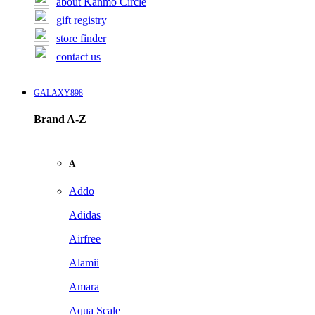
about Kanmo Circle
gift registry
store finder
contact us
GALAXY898
Brand A-Z
A
Addo
Adidas
Airfree
Alamii
Amara
Aqua Scale