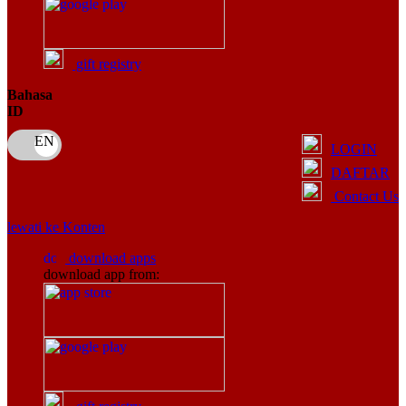
Simply Idea
Skip Hop
gift registry
Spectra
Bahasa
Squishmallows
ID
Starbooks
LOGIN
Stick-O
DAFTAR
Contact Us
Stokke
lewati ke Konten
Sudocrem
download apps
Sumimo
download app from:
Sunnylife
Sun-Staches
Swimava
T