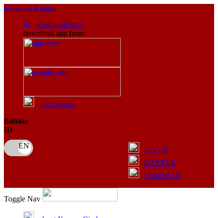
lewati ke Konten
download apps
download app from:
gift registry
Bahasa
ID
LOGIN
DAFTAR
Contact Us
Toggle Nav