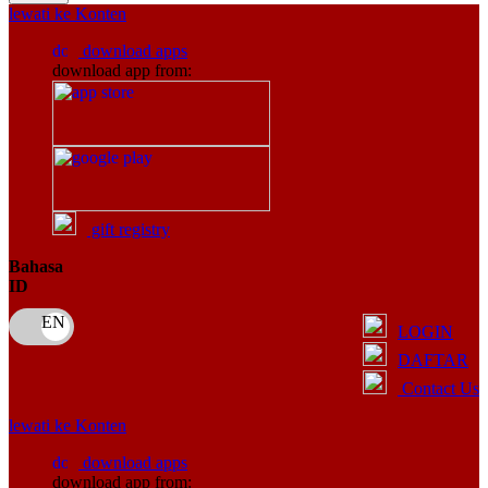
lewati ke Konten
Nuby
download apps
download app from:
Nuna
O
Oh Ma Grain
Okiedog
gift registry
P
Bahasa
Peachy
ID
Phil & Ted's
LOGIN
Philips Avent
DAFTAR
Contact Us
Pigeon
lewati ke Konten
Playgro
download apps
Poled Global
download app from: