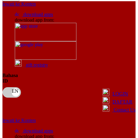
lewati ke Konten
Nuby
download apps
download app from:
Nuna
O
Oh Ma Grain
Okiedog
gift registry
P
Bahasa
Peachy
ID
Phil & Ted's
LOGIN
Philips Avent
DAFTAR
Contact Us
Pigeon
lewati ke Konten
Playgro
download apps
Poled Global
download app from: