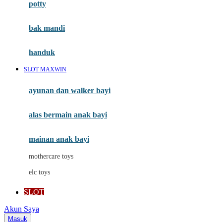
potty
MiDeer
bak mandi
Mimi & Lula
Mini Monkey
handuk
Moby
SLOT MAXWIN
Momami
ayunan dan walker bayi
Mothercare
Mustela
alas bermain anak bayi
My Buddy Tag
mainan anak bayi
My K
mothercare toys
N
elc toys
Naif
SLOT
Nike
Akun Saya
Masuk
Nordic Natural