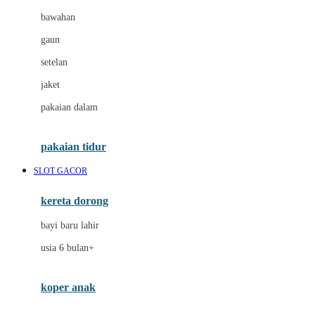
Crane
bawahan
Cybex
gaun
D
setelan
Dae Organics
jaket
Docare
pakaian dalam
Doona
pakaian tidur
Down To Earth
SLOT GACOR
Drew
Dr. Brown's
kereta dorong
bayi baru lahir
E
usia 6 bulan+
ELC
Ergobaby
koper anak
Expert Care