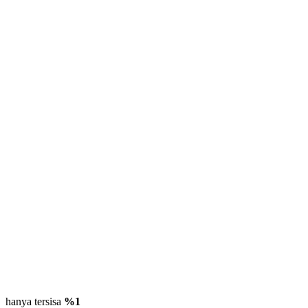
hanya tersisa
%1