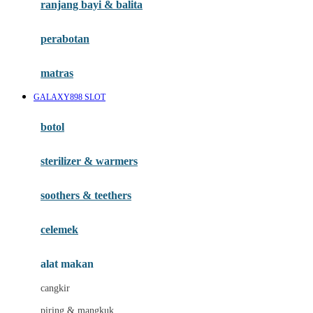
ranjang bayi & balita
Habbie
Haenim
perabotan
Happy Horse
matras
Happy Tummy
GALAXY898 SLOT
Hauck
botol
Havaianas
Hegen
sterilizer & warmers
Hot Wheels
soothers & teethers
Hybrid
celemek
I
Inlacta DHA
alat makan
Interlac
cangkir
Ivenet
piring & mangkuk