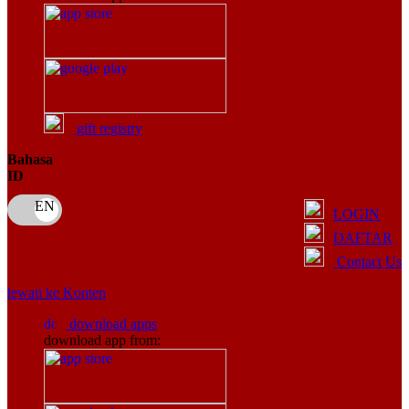
Ponycycle
Puma
Pureats
Q
gift registry
QV Baby
Bahasa
ID
R
LOGIN
Real Shades
DAFTAR
Red Castle
Contact Us
Ribbon Madness
lewati ke Konten
download apps
S
download app from:
Sebamed
Silver Cross