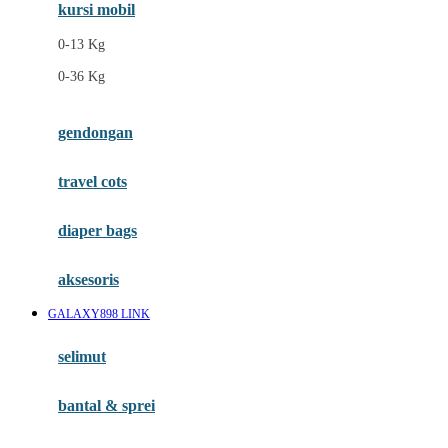
kursi mobil
Ezyroller
0-13 Kg
F
0-36 Kg
Felt So Sweet
gendongan
Fisher Price
Flipper
travel cots
Friends Of Sally
diaper bags
G
aksesoris
Gb
GALAXY898 LINK
Geko
Graco
selimut
Gund
bantal & sprei
H