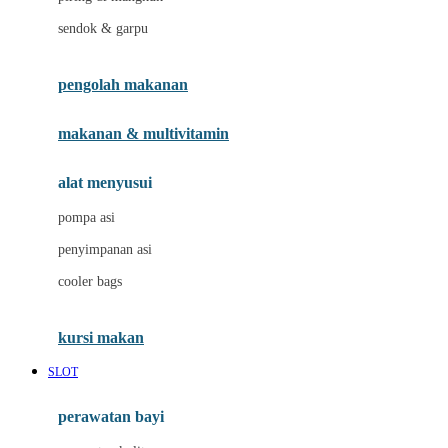
sendok & garpu
J
Jack N Jill
pengolah makanan
Joie
makanan & multivitamin
Joolz
Jujube
alat menyusui
K
pompa asi
penyimpanan asi
Kiddycuts
cooler bags
Kumon
L
kursi makan
Leapfrog
SLOT
Leclerc
perawatan bayi
Lee Vierra