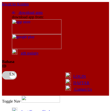
lewati ke Konten
download apps
download app from:
gift registry
Bahasa
ID
LOGIN
DAFTAR
Contact Us
Toggle Nav