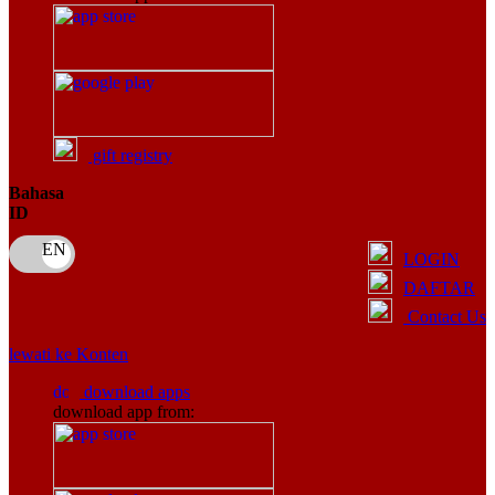
Ponycycle
Puma
Pureats
Q
gift registry
QV Baby
Bahasa
ID
R
LOGIN
Real Shades
DAFTAR
Red Castle
Contact Us
Ribbon Madness
lewati ke Konten
download apps
S
download app from:
Sebamed
Silver Cross