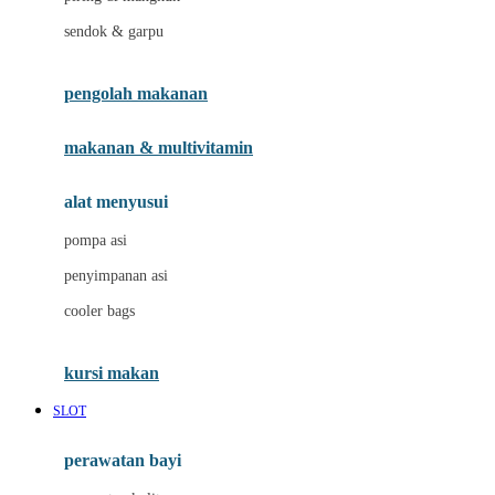
sendok & garpu
J
Jack N Jill
pengolah makanan
Joie
makanan & multivitamin
Joolz
Jujube
alat menyusui
K
pompa asi
penyimpanan asi
Kiddycuts
cooler bags
Kumon
L
kursi makan
Leapfrog
SLOT
Leclerc
perawatan bayi
Lee Vierra