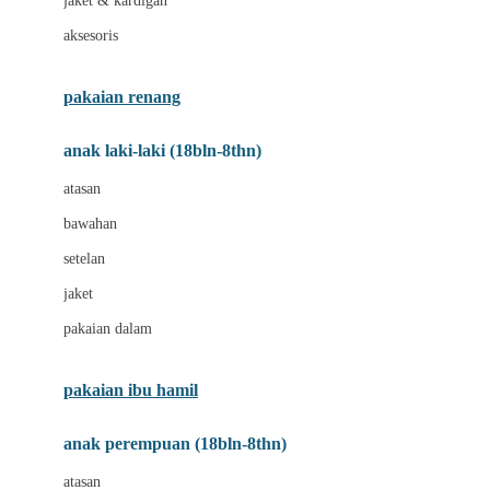
jaket & kardigan
Buds Organics
aksesoris
Bugaboo
pakaian renang
Buggygear
Bumkins
anak laki-laki (18bln-8thn)
C
atasan
bawahan
Cetaphil
setelan
Chicco
jaket
Childlife
pakaian dalam
Clevamama
Cocolatte
pakaian ibu hamil
Cottonseeds
anak perempuan (18bln-8thn)
Cozy N Safe
atasan