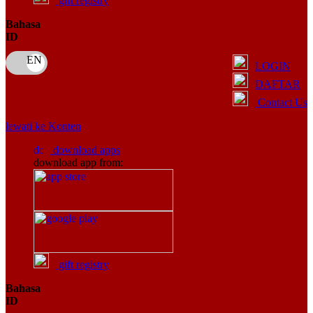
gift registry
Tommee Tippee
Bahasa
ID
Trunki
Tutti Bambini
LOGIN
DAFTAR
Twistshake
Contact Us
TY Toys
lewati ke Konten
U
download apps
download app from:
V
Veja
Vitaflow
gift registry
Vtech
Bahasa
W
ID