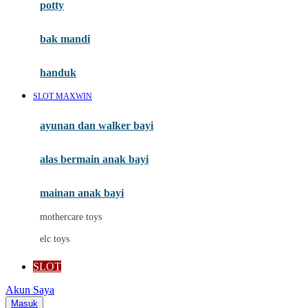
potty
MiDeer
bak mandi
Mimi & Lula
Mini Monkey
handuk
Moby
SLOT MAXWIN
Momami
ayunan dan walker bayi
Mothercare
Mustela
alas bermain anak bayi
My Buddy Tag
mainan anak bayi
My K
mothercare toys
N
elc toys
Naif
SLOT
Nike
Akun Saya
Masuk
Nordic Natural