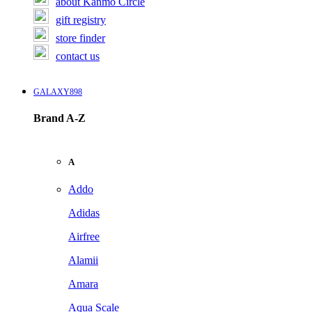
about Kanmo Circle
gift registry
store finder
contact us
GALAXY898
Brand A-Z
A
Addo
Adidas
Airfree
Alamii
Amara
Aqua Scale