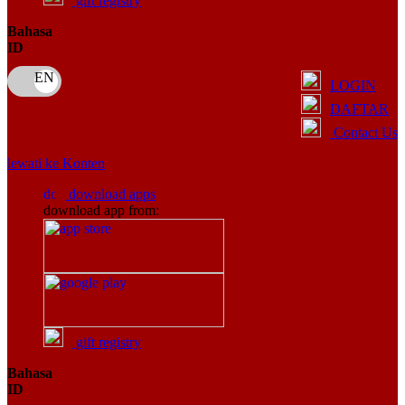
gift registry
Tommee Tippee
Bahasa
ID
Trunki
Tutti Bambini
LOGIN
DAFTAR
Twistshake
Contact Us
TY Toys
lewati ke Konten
U
download apps
download app from:
V
Veja
Vitaflow
gift registry
Vtech
Bahasa
W
ID