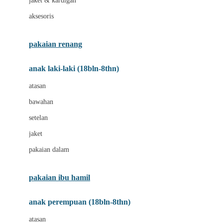
jaket & kardigan
Buds Organics
aksesoris
Bugaboo
pakaian renang
Buggygear
Bumkins
anak laki-laki (18bln-8thn)
C
atasan
bawahan
Cetaphil
setelan
Chicco
jaket
Childlife
pakaian dalam
Clevamama
Cocolatte
pakaian ibu hamil
Cottonseeds
anak perempuan (18bln-8thn)
Cozy N Safe
atasan