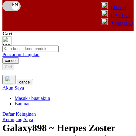
Waterland
LOGIN
DAFTAR
Wellness
Contact Us
X
Cari
Xootz
Y
Pencarian Lanjutan
cancel
Yamatoya
Cari
Z
cancel
Akun Saya
Zaxy
Masuk / buat akun
Zoggs
Bantuan
0-9
Daftar Keinginan
Keranjang Saya
4Moms
Galaxy898 ~ Herpes Zoster
59S