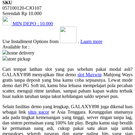
SKU
057100120-CJO107
Serendah
Rp 10.000
MIN DEPO :
10.000
Use Installment Options from
.
Laarn more
Available for :
home delivery
store pickup
Cari tempat latihan slot yang pas sebelum pakai modal asli?
GALAXY898 menyajikan fitur demo
slot Maxwin
Mahjong Ways
gratis tanpa deposit yang bisa kamu coba sepuasnya. Lewat mode
demo dari PG Soft ini, kamu bisa leluasa mempelajari pola pecahan
scatter, menguji ritme taruhan, sampai paham kapan waktu terbaik
buat naikin taruhan tanpa takut kehilangan saldo sepeser pun.
Selain fasilitas demo yang lengkap, GALAXY898 juga dikenal luas
sebagai link
situs gacor
se Asia Tenggara. Keunggulan utamanya
ada pada tingkat kemenangan yang tinggi, server ringan tanpa lag,
dan sistem permainan yang 100% fair play. Begitu kamu siap beralih
ke permainan uang asli, cukup pakai satu akun saja untuk
mengakses seluruh pasaran dan game paling hits yang siap