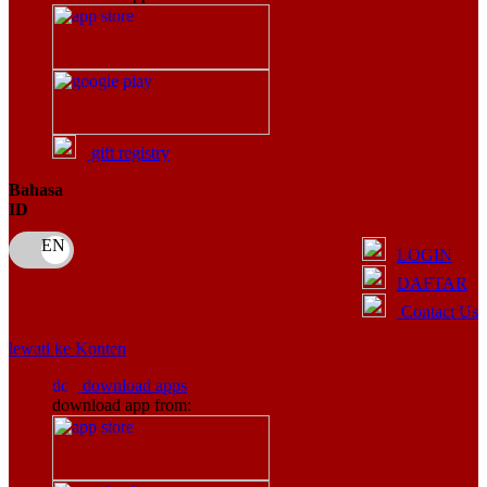
Ponycycle
Puma
Pureats
Q
gift registry
QV Baby
Bahasa
ID
R
LOGIN
Real Shades
DAFTAR
Red Castle
Contact Us
Ribbon Madness
lewati ke Konten
download apps
S
download app from:
Sebamed
Silver Cross