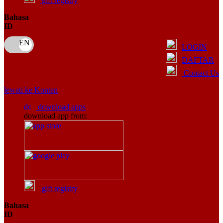
gift registry
Tommee Tippee
Bahasa
ID
Trunki
Tutti Bambini
LOGIN
DAFTAR
Twistshake
Contact Us
TY Toys
lewati ke Konten
U
download apps
download app from:
V
Veja
Vitaflow
gift registry
Vtech
Bahasa
W
ID