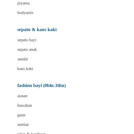
piyama
Barbie
bodysuits
Beaba
sepatu & kaus kaki
Beauty Barn
sepatu bayi
Bio Oil
sepatu anak
Biolane
sandal
Bite Fighters
kaus kaki
Bizzi Growin
Blackmores
fashion bayi (0bln-3thn)
Blooming Marvellous
atasan
Bonnels
bawahan
Bravado
gaun
Bruder
setelan
Brush Baby