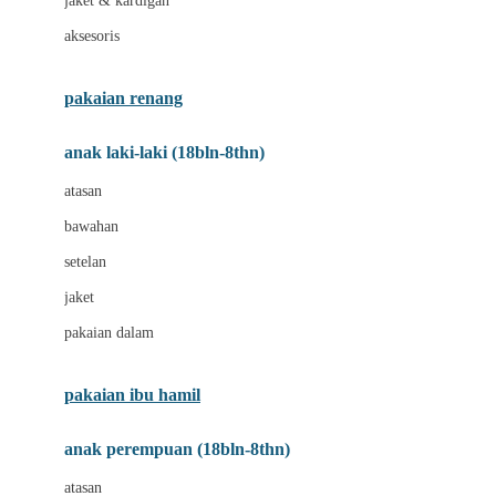
jaket & kardigan
Buds Organics
aksesoris
Bugaboo
pakaian renang
Buggygear
Bumkins
anak laki-laki (18bln-8thn)
C
atasan
bawahan
Cetaphil
setelan
Chicco
jaket
Childlife
pakaian dalam
Clevamama
Cocolatte
pakaian ibu hamil
Cottonseeds
anak perempuan (18bln-8thn)
Cozy N Safe
atasan