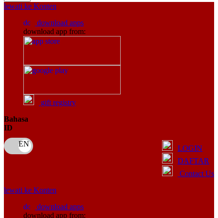
lewati ke Konten
Nuby
download apps
download app from:
Nuna
O
Oh Ma Grain
Okiedog
gift registry
P
Bahasa
Peachy
ID
Phil & Ted's
LOGIN
Philips Avent
DAFTAR
Contact Us
Pigeon
lewati ke Konten
Playgro
download apps
Poled Global
download app from: