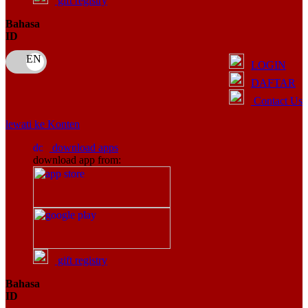
gift registry
Tommee Tippee
Bahasa
ID
Trunki
Tutti Bambini
LOGIN
DAFTAR
Twistshake
Contact Us
TY Toys
lewati ke Konten
U
download apps
download app from:
V
Veja
Vitaflow
gift registry
Vtech
Bahasa
W
ID