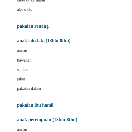
jaket & kardigan
Buds Organics
aksesoris
Bugaboo
pakaian renang
Buggygear
Bumkins
anak laki-laki (18bln-8thn)
C
atasan
bawahan
Cetaphil
setelan
Chicco
jaket
Childlife
pakaian dalam
Clevamama
Cocolatte
pakaian ibu hamil
Cottonseeds
anak perempuan (18bln-8thn)
Cozy N Safe
atasan