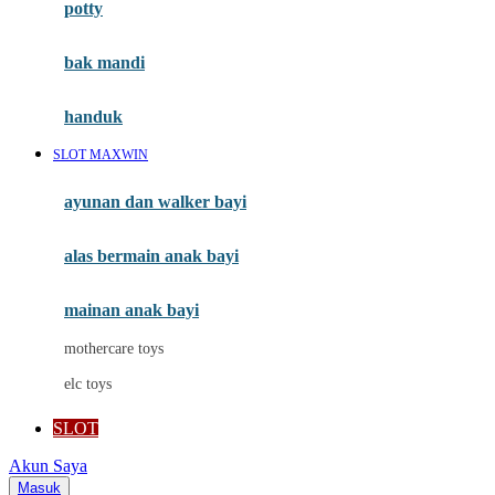
potty
MiDeer
bak mandi
Mimi & Lula
Mini Monkey
handuk
Moby
SLOT MAXWIN
Momami
ayunan dan walker bayi
Mothercare
Mustela
alas bermain anak bayi
My Buddy Tag
mainan anak bayi
My K
mothercare toys
N
elc toys
Naif
SLOT
Nike
Akun Saya
Masuk
Nordic Natural