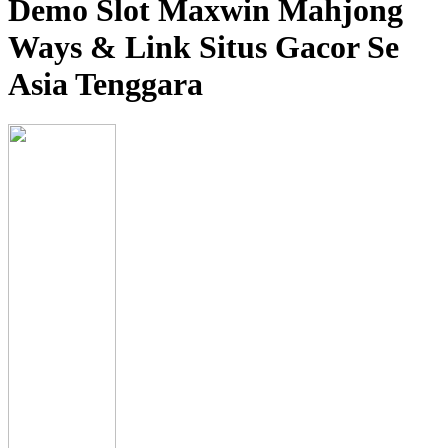
Demo Slot Maxwin Mahjong
Ways & Link Situs Gacor Se
Asia Tenggara