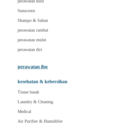
perawatan kulit
Lillebaby
Sunscreen
Little Bird Told Me
Shampo & Sabun
Little Miss Janis
perawatan rambut
London Taxi
perawatan mulut
Love To Dream
perawatan diri
M
perawatan ibu
Magformers
kesehatan & kebersihan
Mama's Choice
Mamas&Papas
Tissue basah
Laundry & Cleaning
Mamaway
Medical
Maxi Cosi
Air Purifier & Humidifier
Megabloks
Micro