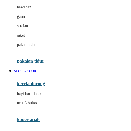
Crane
bawahan
Cybex
gaun
D
setelan
Dae Organics
jaket
Docare
pakaian dalam
Doona
pakaian tidur
Down To Earth
SLOT GACOR
Drew
Dr. Brown's
kereta dorong
bayi baru lahir
E
usia 6 bulan+
ELC
Ergobaby
koper anak
Expert Care