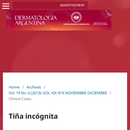
ADVERTISEMENT
Home
/
Archives
/
Vol. 19 No. 6 (2013): VOL XIX Nº6 NOVIEMBRE DICIEMBRE
/
Clinical Cases
Tiña incógnita